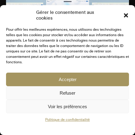
Gérer le consentement aux
cookies
Pour offrir les meilleures expériences, nous utilisons des technologies
telles que les cookies pour stocker et/ou accéder aux informations des
appareils. Le fait de consentir à ces technologies nous permettra de
traiter des données telles que le comportement de navigation ou les ID
uniques sur ce site. Le fait de ne pas consentir ou de retirer son
BOOSTEZ VOTRE PRÉSENCE EN LIGNE AVEC
consentement peut avoir un effet négatif sur certaines caractéristiques et
UN SITE WORDPRESS PERFORMANT !
fonctions.
WEB
Accepter
5 DÉCEMBRE 2024
Refuser
Voir les préférences
COPYRIGHT © 2025 JB STUDIO GRAPHIQUE - TOUS DROITS
RÉSERVÉS -
MENTIONS LÉGALES
-
CGV SITE INTERNET
-
Politique de confidentialité
CGV COMMUNICATION
Fb
In
Ld
Tk
Vm