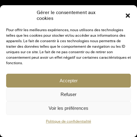
Gérer le consentement aux
cookies
Pour offrir les meilleures expériences, nous utilisons des technologies
telles que les cookies pour stocker et/ou accéder aux informations des
appareils. Le fait de consentir à ces technologies nous permettra de
traiter des données telles que le comportement de navigation ou les ID
uniques sur ce site. Le fait de ne pas consentir ou de retirer son
CRÉATION DE STANDS SUR MESURE – SALON
consentement peut avoir un effet négatif sur certaines caractéristiques et
SIANE 2024
fonctions.
3D
PRINT
Accepter
4 OCTOBRE 2024
Refuser
Voir les préférences
MENTIONS LÉGALES
CGV SITE INTERNET
Politique de confidentialité
CGV COMMUNICATION
Fb
In
Ld
Tk
Vm