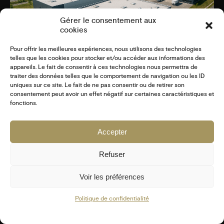
Gérer le consentement aux
cookies
Pour offrir les meilleures expériences, nous utilisons des technologies
telles que les cookies pour stocker et/ou accéder aux informations des
appareils. Le fait de consentir à ces technologies nous permettra de
traiter des données telles que le comportement de navigation ou les ID
uniques sur ce site. Le fait de ne pas consentir ou de retirer son
NOUVEAU SERVICE JB STUDIO GRAPHIQUE –
consentement peut avoir un effet négatif sur certaines caractéristiques et
PRISES DE VUE PAR DRONE !
fonctions.
ACTU DU STUDIO
Accepter
6 MAI 2025
Refuser
Voir les préférences
COPYRIGHT © 2025 JB STUDIO GRAPHIQUE - TOUS DROITS
RÉSERVÉS -
MENTIONS LÉGALES
-
CGV SITE INTERNET
-
Politique de confidentialité
CGV COMMUNICATION
Fb
In
Ld
Tk
Vm