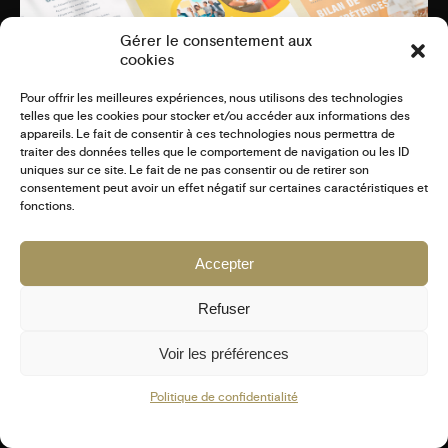
Gérer le consentement aux
cookies
Pour offrir les meilleures expériences, nous utilisons des technologies
telles que les cookies pour stocker et/ou accéder aux informations des
appareils. Le fait de consentir à ces technologies nous permettra de
traiter des données telles que le comportement de navigation ou les ID
uniques sur ce site. Le fait de ne pas consentir ou de retirer son
CRÉATION D’AFFICHE & FLYER SUR-MESURE
consentement peut avoir un effet négatif sur certaines caractéristiques et
!
fonctions.
PRINT
Accepter
13 SEPTEMBRE 2024
Refuser
Voir les préférences
COPYRIGHT © 2025 JB STUDIO GRAPHIQUE - TOUS DROITS
RÉSERVÉS -
MENTIONS LÉGALES
-
CGV SITE INTERNET
-
Politique de confidentialité
CGV COMMUNICATION
Fb
In
Ld
Tk
Vm