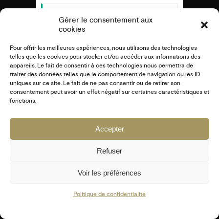
Weightlifting
Kevin Nomak
Boxing
Gérer le consentement aux
Friday, 2:00 pm - 3:00 pm
cookies
Thai boxing
Robert Bandana
Pour offrir les meilleures expériences, nous utilisons des technologies
Zumba
telles que les cookies pour stocker et/ou accéder aux informations des
Friday, 3:00 pm - 4:00 pm
appareils. Le fait de consentir à ces technologies nous permettra de
Preschool class
traiter des données telles que le comportement de navigation ou les ID
Emma Brown
uniques sur ce site. Le fait de ne pas consentir ou de retirer son
Zumba
consentement peut avoir un effet négatif sur certaines caractéristiques et
Friday, 5:00 pm - 6:30 pm
fonctions.
Fitness and fun
15 NEXT EVENTS
Emma Brown
Accepter
Open Gym
Friday, 7:00 am - 9:00 am
Refuser
Open entry
Voir les préférences
Mark Moreau
Body Building
Friday, 12:30 pm - 2:00 pm
Politique de confidentialité
Weightlifting
Kevin Nomak
Boxing