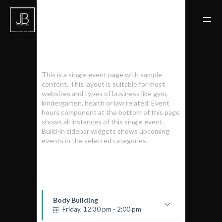
NOVEMBER RAIN
SINGLE EVENT PAGE
This is a single event page with sample
content. This layout is suitable for most
websites and types of business like gym,
kindergarten, health or law related. Event
hours component at the bottom of this page
shows all instances of this single event.
Build-in sidebar widgets shows upcoming
events in the selected categories.
TODAY UPCOMING EVENTS
Body Building
Friday, 12:30 pm - 2:00 pm